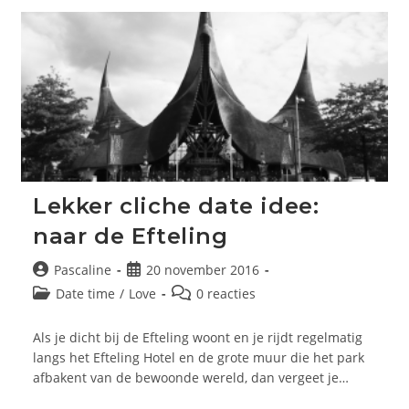
Meer
Ruzie
Om
Vuile
Sokken!
Lekker cliche date idee:
naar de Efteling
Bericht
Bericht
Pascaline
20 november 2016
auteur:
gepubliceerd
Berichtcategorie:
Bericht
Date time
/
Love
0 reacties
op:
reacties:
Als je dicht bij de Efteling woont en je rijdt regelmatig
langs het Efteling Hotel en de grote muur die het park
afbakent van de bewoonde wereld, dan vergeet je…