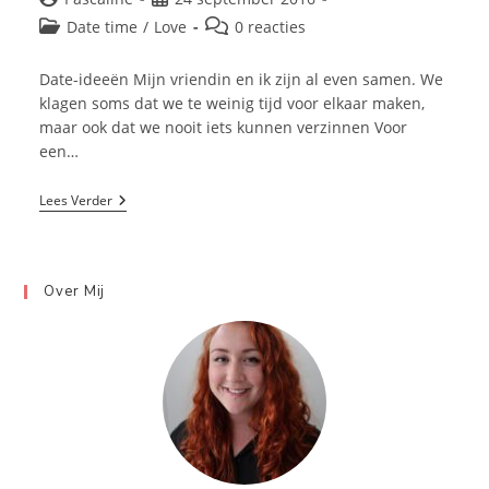
auteur:
gepubliceerd
Berichtcategorie:
Bericht
Date time
/
Love
0 reacties
op:
reacties:
Date-ideeën Mijn vriendin en ik zijn al even samen. We
klagen soms dat we te weinig tijd voor elkaar maken,
maar ook dat we nooit iets kunnen verzinnen Voor
een…
Date-
Lees Verder
Idee
1:
Kamperen
In
Huis
Over Mij