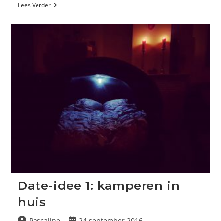
Lekker
Lees Verder
Cliche
Date
Idee:
Naar
De
Efteling
Date-idee 1: kamperen in
huis
Bericht
Bericht
Pascaline
24 september 2016