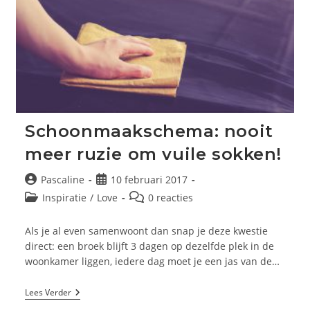
Schoonmaakschema: nooit
meer ruzie om vuile sokken!
Bericht
Bericht
Pascaline
10 februari 2017
auteur:
gepubliceerd
Berichtcategorie:
Bericht
Inspiratie
/
Love
0 reacties
op:
reacties:
Als je al even samenwoont dan snap je deze kwestie
direct: een broek blijft 3 dagen op dezelfde plek in de
woonkamer liggen, iedere dag moet je een jas van de…
Schoonmaakschema:
Lees Verder
Nooit