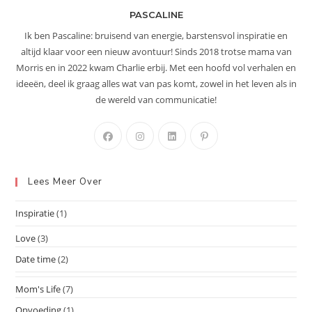
PASCALINE
Ik ben Pascaline: bruisend van energie, barstensvol inspiratie en
altijd klaar voor een nieuw avontuur! Sinds 2018 trotse mama van
Morris en in 2022 kwam Charlie erbij. Met een hoofd vol verhalen en
ideeën, deel ik graag alles wat van pas komt, zowel in het leven als in
de wereld van communicatie!
Opent
Opent
Opent
Opent
in
in
in
in
een
een
een
een
Lees Meer Over
nieuwe
nieuwe
nieuwe
nieuwe
tab
tab
tab
tab
Inspiratie
(1)
Love
(3)
Date time
(2)
Mom's Life
(7)
Opvoeding
(1)