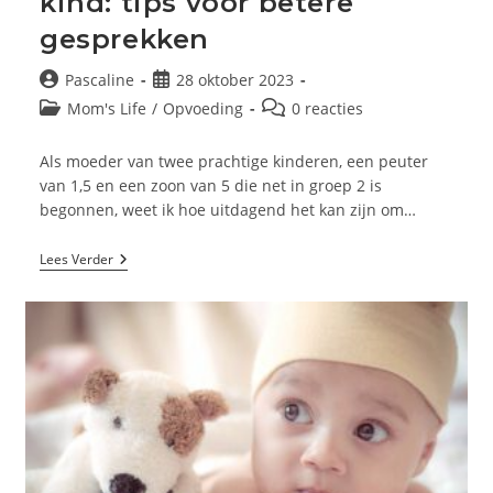
kind: tips voor betere
gesprekken
Bericht
Bericht
Pascaline
28 oktober 2023
auteur:
gepubliceerd
Berichtcategorie:
Bericht
Mom's Life
/
Opvoeding
0 reacties
op:
reacties:
Als moeder van twee prachtige kinderen, een peuter
van 1,5 en een zoon van 5 die net in groep 2 is
begonnen, weet ik hoe uitdagend het kan zijn om…
Praten
Lees Verder
Over
School
Met
Je
Kind:
Tips
Voor
Betere
Gesprekken