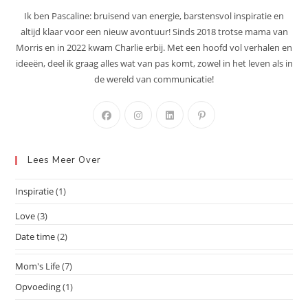
Ik ben Pascaline: bruisend van energie, barstensvol inspiratie en
altijd klaar voor een nieuw avontuur! Sinds 2018 trotse mama van
Morris en in 2022 kwam Charlie erbij. Met een hoofd vol verhalen en
ideeën, deel ik graag alles wat van pas komt, zowel in het leven als in
de wereld van communicatie!
Opent
Opent
Opent
Opent
in
in
in
in
een
een
een
een
Lees Meer Over
nieuwe
nieuwe
nieuwe
nieuwe
tab
tab
tab
tab
Inspiratie
(1)
Love
(3)
Date time
(2)
Mom's Life
(7)
Opvoeding
(1)