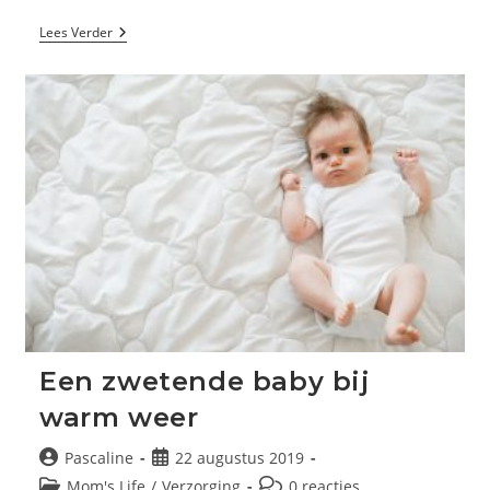
De
Lees Verder
Uitdagingen
En
Beloningen
Van
Reizen
Met
Jonge
Kinderen
Een zwetende baby bij
warm weer
Bericht
Bericht
Pascaline
22 augustus 2019
auteur:
gepubliceerd
Berichtcategorie:
Bericht
Mom's Life
/
Verzorging
0 reacties