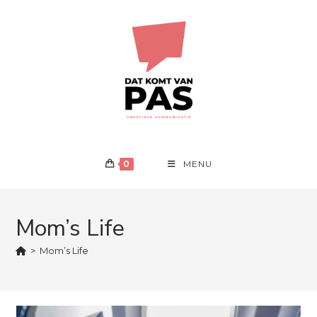
Ga
naar
inhoud
0
MENU
Mom’s Life
>
Mom’s Life