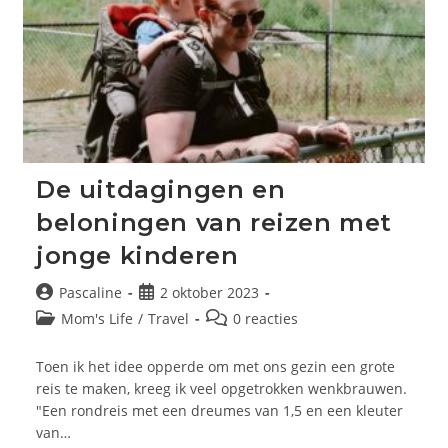
De uitdagingen en
beloningen van reizen met
jonge kinderen
Bericht
Bericht
Pascaline
2 oktober 2023
auteur:
gepubliceerd
Berichtcategorie:
Bericht
Mom's Life
/
Travel
0 reacties
op:
reacties:
Toen ik het idee opperde om met ons gezin een grote
reis te maken, kreeg ik veel opgetrokken wenkbrauwen.
"Een rondreis met een dreumes van 1,5 en een kleuter
van…