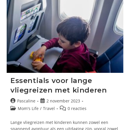
Essentials voor lange
vliegreizen met kinderen
Bericht
Bericht
Pascaline
2 november 2023
auteur:
gepubliceerd
Berichtcategorie:
Bericht
Mom's Life
/
Travel
0 reacties
op:
reacties:
Lange vliegreizen met kinderen kunnen zowel een
spannend avontuur als een uitdaging zijn, vooral zowel