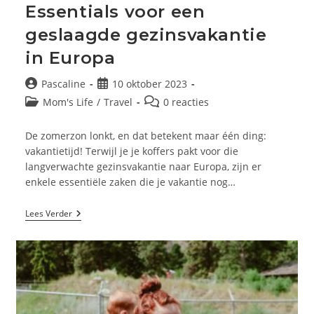
Essentials voor een
geslaagde gezinsvakantie
in Europa
Bericht
Bericht
Pascaline
10 oktober 2023
auteur:
gepubliceerd
Berichtcategorie:
Bericht
Mom's Life
/
Travel
0 reacties
op:
reacties:
De zomerzon lonkt, en dat betekent maar één ding:
vakantietijd! Terwijl je je koffers pakt voor die
langverwachte gezinsvakantie naar Europa, zijn er
enkele essentiële zaken die je vakantie nog…
Essentials
Lees Verder
Voor
Een
Geslaagde
Gezinsvakantie
In
Europa