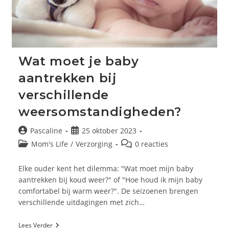
Wat moet je baby
aantrekken bij
verschillende
weersomstandigheden?
Bericht
Bericht
Pascaline
25 oktober 2023
auteur:
gepubliceerd
Berichtcategorie:
Bericht
Mom's Life
/
Verzorging
0 reacties
op:
reacties:
Elke ouder kent het dilemma: "Wat moet mijn baby
aantrekken bij koud weer?" of "Hoe houd ik mijn baby
comfortabel bij warm weer?". De seizoenen brengen
verschillende uitdagingen met zich…
Wat
Lees Verder