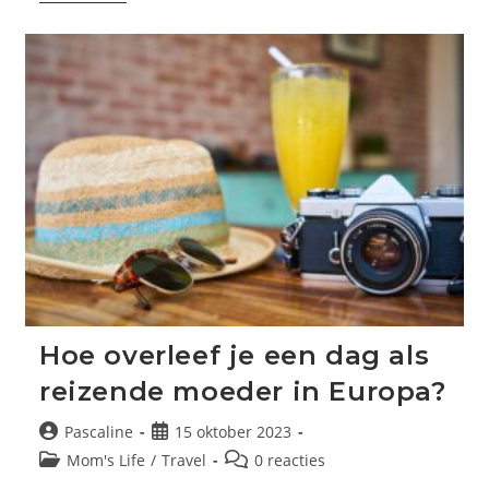
Moet
Je
Baby
Aantrekken
Bij
Verschillende
Weersomstandigheden?
Hoe overleef je een dag als
reizende moeder in Europa?
Bericht
Bericht
Pascaline
15 oktober 2023
auteur:
gepubliceerd
Berichtcategorie:
Bericht
Mom's Life
/
Travel
0 reacties
op:
reacties: