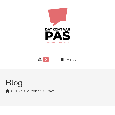
Ga
naar
inhoud
0
MENU
Blog
>
2023
>
oktober
>
Travel