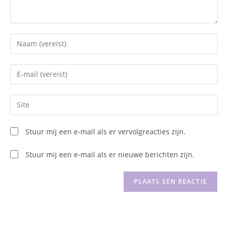
Voer
je
naam
Voer
of
je
gebruikersnaam
e-
Voer
in
mail
je
om
in
site
te
Stuur mij een e-mail als er vervolgreacties zijn.
om
URL
reageren
te
in
Stuur mij een e-mail als er nieuwe berichten zijn.
kunnen
(optioneel)
reageren