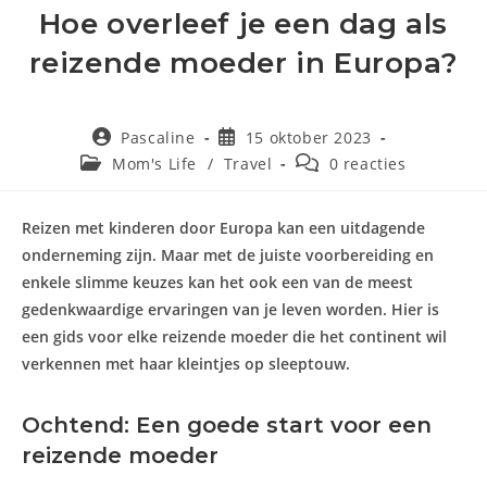
Hoe overleef je een dag als
reizende moeder in Europa?
Bericht
Bericht
Pascaline
15 oktober 2023
auteur:
gepubliceerd
Berichtcategorie:
Bericht
Mom's Life
/
Travel
0 reacties
op:
reacties:
Reizen met kinderen door Europa kan een uitdagende
onderneming zijn. Maar met de juiste voorbereiding en
enkele slimme keuzes kan het ook een van de meest
gedenkwaardige ervaringen van je leven worden. Hier is
een gids voor elke reizende moeder die het continent wil
verkennen met haar kleintjes op sleeptouw.
Ochtend: Een goede start voor een
reizende moeder